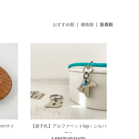
おすすめ順
|
価格順
| 新着順
6mmサイ
【迷子札】アルファベットtag＜シルバ
ー＞
2,580円(税234円)