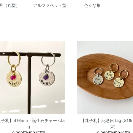
月（丸型）
アルファベット型
色々な形
子札】S16mm・誕生石チャームta
【迷子札】記念日 tag (S1
g
ズ）
2,390円(税217円)
2,380円(税216円)