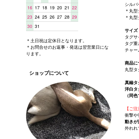
シルバ
16
17
18
19
20
21
22
＊丸型
23
24
25
26
27
28
29
＊丸型
30
31
サイズ
タグサ
＊土日祝は定休日となります。
タグ重
＊お問合せのお返事・発送は翌営業日にな
チャー
ります。
商品に
丸型タ
ショップについて
真鍮タ
洋白タ
（同色
【ご注
衝撃や
動きが
外れれ