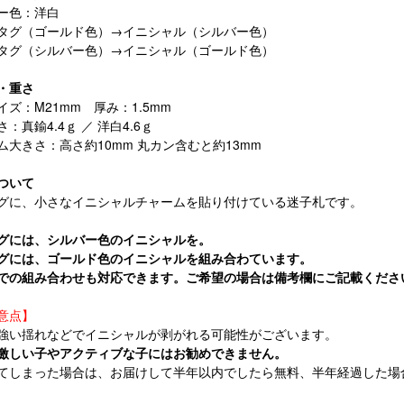
ー色：洋白
タグ（ゴールド色）→イニシャル（シルバー色）
タグ（シルバー色）→イニシャル（ゴールド色）
・重さ
イズ：M21mm 厚み：1.5mm
さ：真鍮4.4ｇ ／ 洋白4.6ｇ
ム大きさ：高さ約10mm 丸カン含むと約13mm
ついて
グに、小さなイニシャルチャームを貼り付けている迷子札です。
グには、シルバー色のイニシャルを。
グには、ゴールド色のイニシャルを組み合わています。
での組み合わせも対応できます。ご希望の場合は備考欄にご記載くださ
意点】
強い揺れなどでイニシャルが剥がれる可能性がございます。
激しい子やアクティブな子にはお勧めできません。
てしまった場合は、お届けして半年以内でしたら無料、半年経過した場