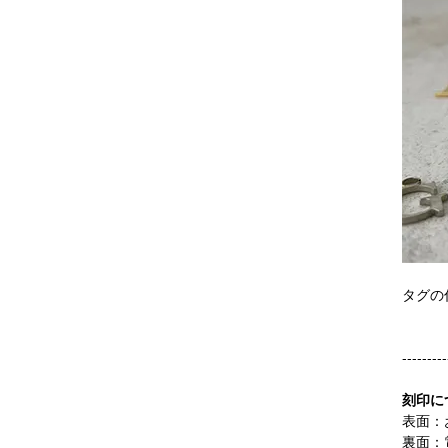
タグの
---------
刻印に
表面：
裏面：