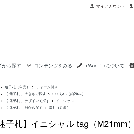
マイアカウント
プから探す
コンテンツをみる
+WanLifeについて
>
迷子札（単品）
>
チャーム付き
>
【 迷子札 】大きさで探す
>
中くらい（約20㎜）
>
【 迷子札 】デザインで探す
>
イニシャル
>
【 迷子札 】形から探す
>
満月（丸型）
迷子札】イニシャル tag（M21mm