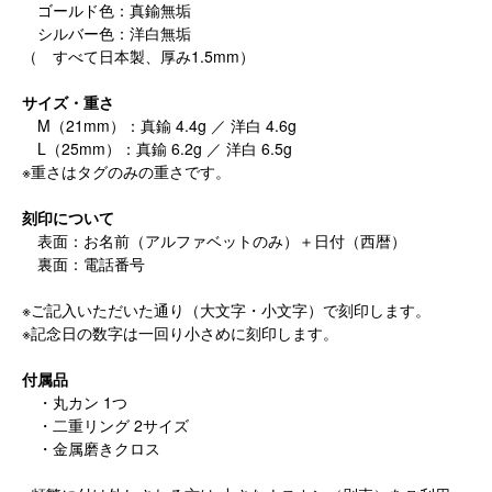
ゴールド色：真鍮無垢
シルバー色：洋白無垢
（ すべて日本製、厚み1.5mm）
サイズ・重さ
M（21mm）：真鍮 4.4g ／ 洋白 4.6g
L（25mm）：真鍮 6.2g ／ 洋白 6.5g
※重さはタグのみの重さです。
刻印について
表面：お名前（アルファベットのみ）＋日付（西暦）
裏面：電話番号
※ご記入いただいた通り（大文字・小文字）で刻印します。
※記念日の数字は一回り小さめに刻印します。
付属品
・丸カン 1つ
・二重リング 2サイズ
・金属磨きクロス